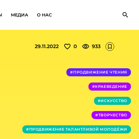
search
Ы
МЕДИА
О НАС
favorite_outline
visibility
29.11.2022
0
933
bookmark_outline
#ПРОДВИЖЕНИЕ ЧТЕНИЯ
#КРАЕВЕДЕНИЕ
#ИСКУССТВО
#ТВОРЧЕСТВО
#ПРОДВИЖЕНИЕ ТАЛАНТЛИВОЙ МОЛОДЁЖИ