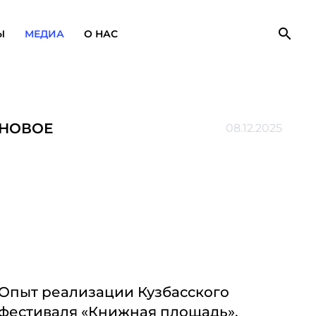
search
Ы
МЕДИА
О НАС
НОВОЕ
08.12.2025
Опыт реализации Кузбасского
фестиваля «Книжная площадь».