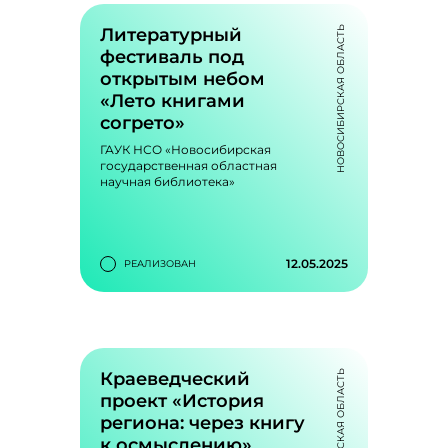
литературно-
художественный
Литературный
НОВОСИБИРСКАЯ ОБЛАСТЬ
фестиваль
фестиваль под
«Славянская буквица»
открытым небом
Приобщение к традициям
«Лето книгами
православной книжности,
согрето»
христианской духовной
культуры, православной
ГАУК НСО «Новосибирская
литературе
государственная областная
научная библиотека»
1
704
favorite_outline
visibility
12.05.2025
РЕАЛИЗОВАН
Литературный
bookmark_outline
фестиваль под
открытым небом
Краеведческий
НОВОСИБИРСКАЯ ОБЛАСТЬ
«Лето книгами
проект «История
согрето»
региона: через книгу
Организация литературного
к осмыслению»