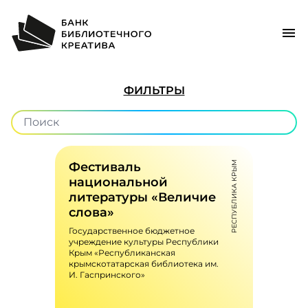
menu
expand_more
Статус проекта
(0)
ФИЛЬТРЫ
expand_more
Регионы
(0)
expand_more
Уровень
(0)
Фестиваль
РЕСПУБЛИКА КРЫМ
expand_more
Формат
(0)
национальной
литературы «Величие
expand_more
Вид проекта
слова»
(0)
Государственное бюджетное
учреждение культуры Республики
expand_more
Ключевые слова
(1)
Крым «Республиканская
крымскотатарская библиотека им.
И. Гаспринского»
expand_more
Целевая аудитория
(0)