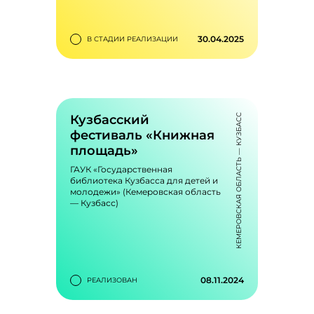
30.04.2025
В СТАДИИ РЕАЛИЗАЦИИ
«Будь в кадре»
bookmark_outline
Повышение знаний в области
трудового права
Кузбасский
КЕМЕРОВСКАЯ ОБЛАСТЬ — КУЗБАСС
фестиваль «Книжная
площадь»
ГАУК «Государственная
библиотека Кузбасса для детей и
молодежи» (Кемеровская область
— Кузбасс)
0
243
favorite_outline
visibility
08.11.2024
РЕАЛИЗОВАН