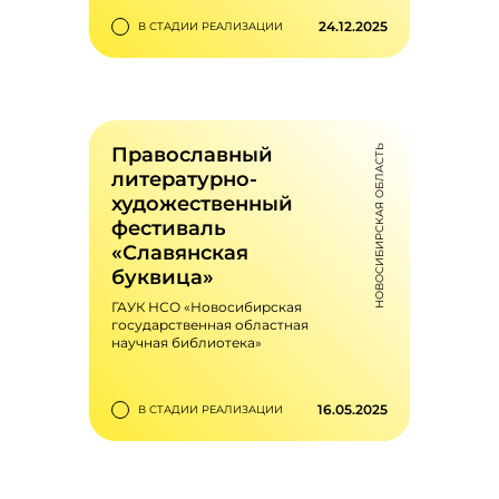
24.12.2025
В СТАДИИ РЕАЛИЗАЦИИ
Фестиваль
bookmark_outline
национальной
литературы «Величие
Православный
НОВОСИБИРСКАЯ ОБЛАСТЬ
слова»
литературно-
Популяризация и поддержка
художественный
национальных языков и
фестиваль
литератур народов,
проживающих в Крыму
«Славянская
буквица»
ГАУК НСО «Новосибирская
государственная областная
научная библиотека»
1
420
favorite_outline
visibility
16.05.2025
В СТАДИИ РЕАЛИЗАЦИИ
Православный
bookmark_outline