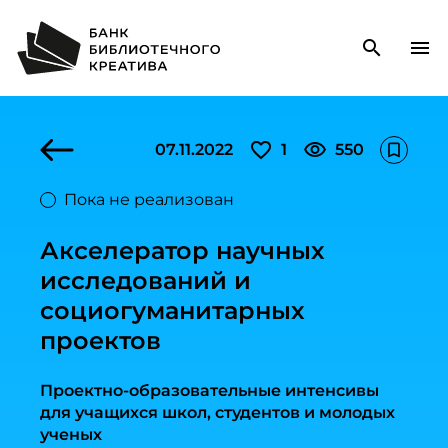
search
menu
favorite_outline
visibility
07.11.2022
1
550
bookmark_outline
Пока не реализован
Акселератор научных
исследований и
социогуманитарных
проектов
Проектно-образовательные интенсивы
для учащихся школ, студентов и молодых
ученых