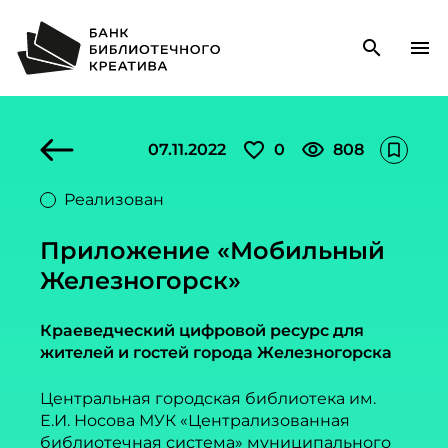
search
menu
favorite_outline
visibility
07.11.2022
0
808
bookmark_outline
Реализован
Приложение «Мобильный
Железногорск»
Краеведческий цифровой ресурс для
жителей и гостей города Железногорска
Центральная городская библиотека им.
Е.И. Носова МУК «Централизованная
библиотечная система» муниципального