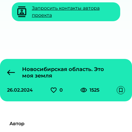
Запросить контакты автора
contacts
проекта
Новосибирская область. Это
моя земля
favorite_outline
visibility
26.02.2024
0
1525
bookmark_outline
Автор