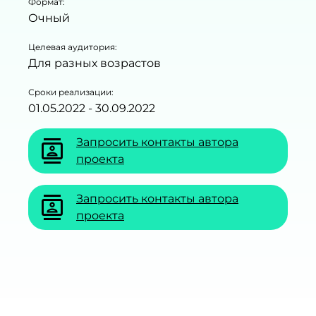
Формат:
Очный
Целевая аудитория:
Для разных возрастов
Сроки реализации:
01.05.2022 - 30.09.2022
Запросить контакты автора
contacts
проекта
Запросить контакты автора
contacts
проекта