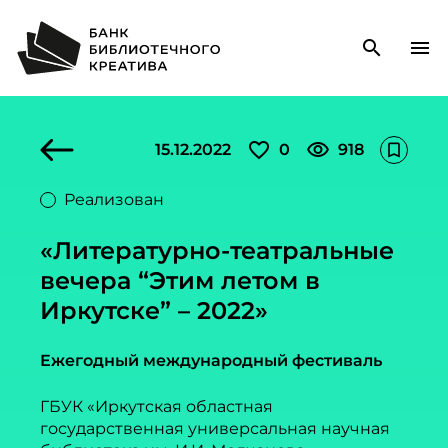
search
menu
favorite_outline
visibility
15.12.2022
0
918
bookmark_outline
Реализован
«Литературно-театральные
вечера “Этим летом в
Иркутске” – 2022»
Ежегодный международный фестиваль
ГБУК «Иркутская областная
государственная универсальная научная