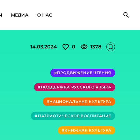
search
Ы
МЕДИА
О НАС
favorite_outline
visibility
14.03.2024
0
1378
bookmark_outline
#ПРОДВИЖЕНИЕ ЧТЕНИЯ
#ПОДДЕРЖКА РУССКОГО ЯЗЫКА
#НАЦИОНАЛЬНАЯ КУЛЬТУРА
#ПАТРИОТИЧЕСКОЕ ВОСПИТАНИЕ
#КНИЖНАЯ КУЛЬТУРА